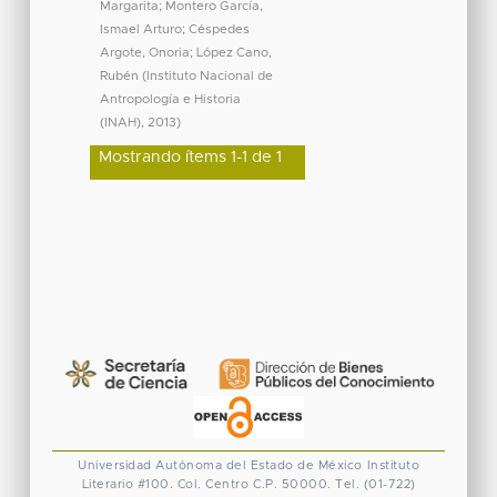
Margarita
;
Montero García,
Ismael Arturo
;
Céspedes
Argote, Onoria
;
López Cano,
Rubén
(
Instituto Nacional de
Antropología e Historia
(INAH)
,
2013
)
Mostrando ítems 1-1 de 1
Universidad Autónoma del Estado de México
Instituto
Literario #100. Col. Centro
C.P. 50000. Tel. (01-722)