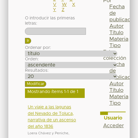
Por
V
W
X
Fecha
Y
Z
de
O introducir las primeras
publicación
letras:
Autor
Título
Materia
Tipo
Ordenar por:
Esta
colección
Orden:
Fecha
de
Resultados:
publicación
Autor
Título
Mostrando ítems 1-1 de 1
Materia
Tipo
Un viaje a las lagunas
del Nevado de Toluca,
Usuario
narrativa de un ascenso
Acceder
del año 1836
Loera Chávez y Peniche,