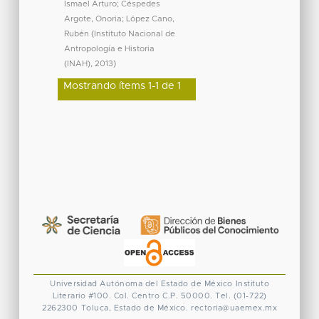
Ismael Arturo
;
Céspedes
Argote, Onoria
;
López Cano,
Rubén
(
Instituto Nacional de
Antropología e Historia
(INAH)
,
2013
)
Mostrando ítems 1-1 de 1
Universidad Autónoma del Estado de México
Instituto
Literario #100. Col. Centro
C.P. 50000. Tel. (01-722)
2262300
Toluca, Estado de México.
rectoria@uaemex.mx