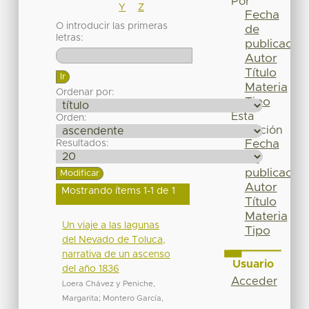
Por
Y
Z
Fecha
O introducir las primeras
de
letras:
publicación
Autor
Título
Materia
Ordenar por:
Tipo
Esta
Orden:
colección
Fecha
Resultados:
de
publicación
Autor
Mostrando ítems 1-1 de 1
Título
Materia
Un viaje a las lagunas
Tipo
del Nevado de Toluca,
narrativa de un ascenso
Usuario
del año 1836
Acceder
Loera Chávez y Peniche,
Margarita
;
Montero García,