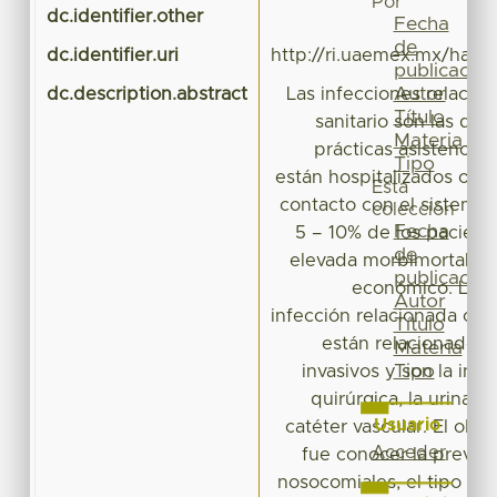
Por
dc.identifier.other
Fecha
de
dc.identifier.uri
http://ri.uaemex.mx/hand
publicación
Autor
dc.description.abstract
Las infecciones relacio
Título
sanitario son las que
Materia
prácticas asistencia
Tipo
están hospitalizados o a
Esta
contacto con el sistema 
colección
Fecha
5 – 10% de los pacien
de
elevada morbimortalida
publicación
económico. Los p
Autor
infección relacionada con 
Título
están relacionados
Materia
Tipo
invasivos y son la infec
quirúrgica, la urinari
Usuario
catéter vascular. El obje
Acceder
fue conocer la preval
nosocomiales, el tipo y l