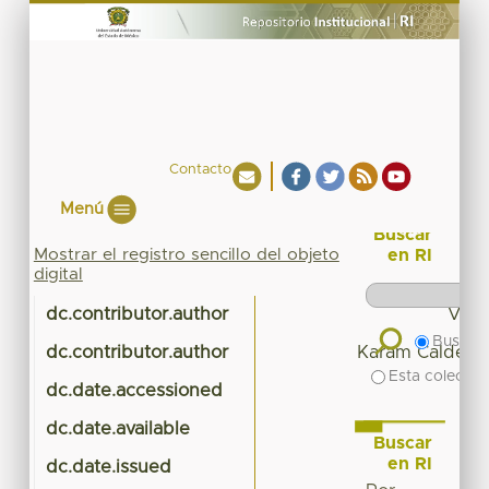
Contacto
Menú
Buscar
Mostrar el registro sencillo del objeto
en RI
digital
dc.contributor.author
Villi
Buscar 
dc.contributor.author
Karam Calderón
Esta colecció
dc.date.accessioned
20
dc.date.available
20
Buscar
en RI
dc.date.issued