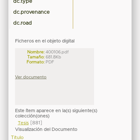
dc.type
T
dc.provenance
dc.road
Ficheros en el objeto digital
Nombre:
400106.pdf
Tamaño:
681.8Kb
Formato:
PDF
Ver documento
Este ítem aparece en la(s) siguiente(s)
colección(ones)
[881]
Tesis
Visualización del Documento
Título