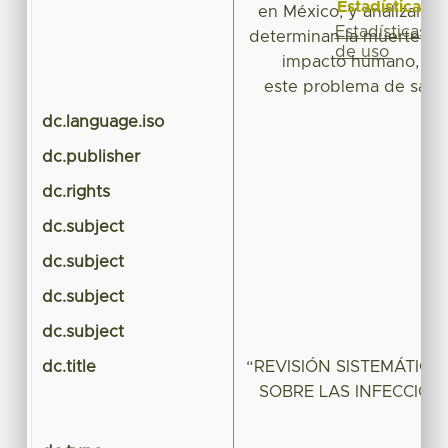
Estadísticas
en México, y analizar la
Estadísticas
determinan la muerte. T
de uso
impacto humano, eco
este problema de salu
dc.language.iso
dc.publisher
dc.rights
dc.subject
I
dc.subject
dc.subject
dc.subject
dc.title
“REVISIÓN SISTEMÁTICA
SOBRE LAS INFECCIO