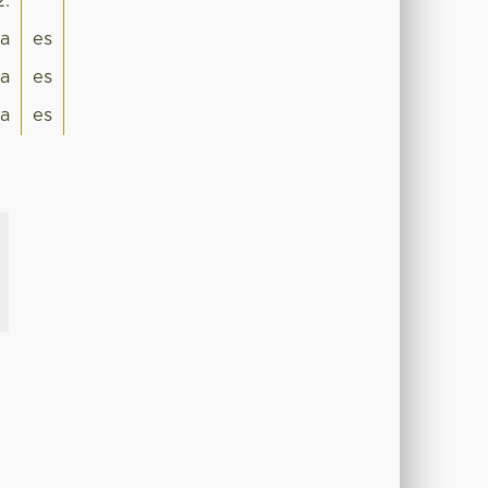
2.
ra
es
a
es
a
es