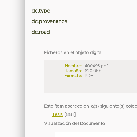
dc.type
dc.provenance
dc.road
Ficheros en el objeto digital
Nombre:
400498.pdf
Tamaño:
620.0Kb
Formato:
PDF
Este ítem aparece en la(s) siguiente(s) cole
[881]
Tesis
Visualización del Documento