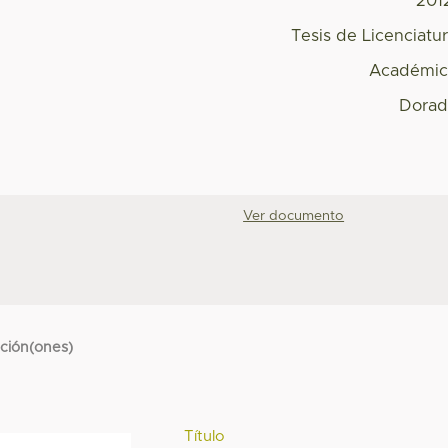
201
Tesis de Licenciatu
Académic
Dorad
Ver documento
cción(ones)
Título