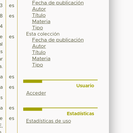
Fecha de publicación
13
es
Autor
Título
8
es
Materia
54
Tipo
Esta colección
ne
es
Fecha de publicación
al
Autor
as
Título
Materia
ar
Tipo
a.
pa
es
Usuario
ca
es
Acceder
s
ca
es
Estadísticas
de
es
Estadísticas de uso
E,