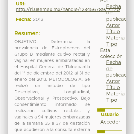
Por
URI:
Fecha
http://ri.uaemex.mx/handle/123456789/14170
de
publicación
Fecha:
2013
Autor
Título
Resumen:
Materia
OBJETIVO. Determinar la
Tipo
prevalencia de Estreptococo del
Esta
Grupo B mediante cultivo rectal y
colección
vaginal en mujeres embarazadas en
Fecha
el Hospital General de Tlalnepantla
de
del 1º de diciembre del 2012 al 31 de
publicación
enero del 2013. METODOLOGIA. Se
Autor
realizó un estudio de tipo
Título
Descriptivo, Longitudinal,
Materia
Observacional y Prospectivo. Bajo
Tipo
consentimiento informado se
realizaron cultivos rectales y
Usuario
vaginales a 94 mujeres embarazadas
Acceder
de la semana 35 a 37 de gestación
que acudieron a la consulta externa