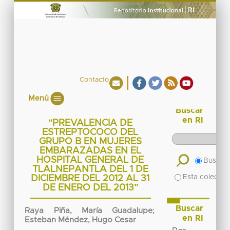
Contacto
Menú
Buscar
en RI
“PREVALENCIA DE
ESTREPTOCOCO DEL
GRUPO B EN MUJERES
EMBARAZADAS EN EL
HOSPITAL GENERAL DE
Buscar 
TLALNEPANTLA DEL 1 DE
Esta colecció
DICIEMBRE DEL 2012 AL 31
DE ENERO DEL 2013”
Buscar
Raya Piña, María Guadalupe
;
en RI
Esteban Méndez, Hugo Cesar