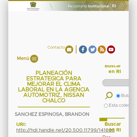
Contacto
Menú
Buscar
en RI
PLANEACIÓN
ESTRATEGICA PARA
MEJORAR EL CLIMA
LABORAL EN LA AGENCIA
AUTOMOTRIZ, NISSAN
Buscar 
CHALCO
Esta colecció
SANCHEZ ESPINOSA, BRANDON
Buscar
URI:
en RI
http://hdl.handle.net/20.500.11799/141803