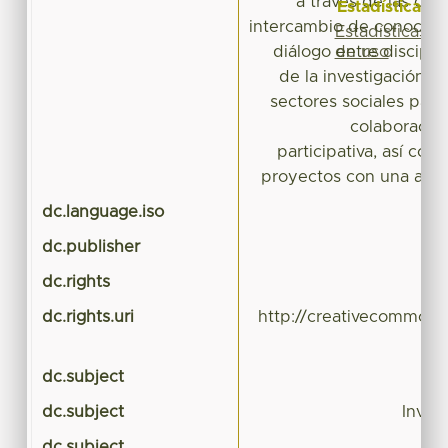
a través de las cua
Estadísticas
intercambio de conocimi
Estadísticas
de uso
diálogo entre disciplin
de la investigación ci
sectores sociales para
colaboración
participativa, así com
proyectos con una alta i
dc.language.iso
dc.publisher
E
dc.rights
dc.rights.uri
http://creativecommons.
dc.subject
dc.subject
Invest
dc.subject