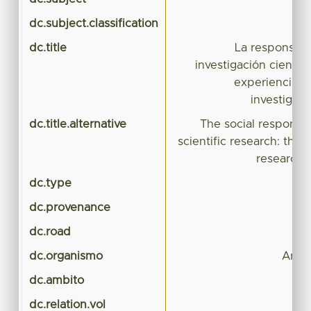
dc.subject.classification
CI
dc.title
La responsabil
investigación científic
experiencia d
investigac
dc.title.alternative
The social responsibi
scientific research: the
research 
dc.type
dc.provenance
dc.road
dc.organismo
Arqui
dc.ambito
dc.relation.vol