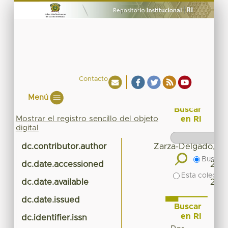
Contacto
Menú
Buscar
Mostrar el registro sencillo del objeto
en RI
digital
dc.contributor.author
Zarza-Delgado, Mar
Buscar 
dc.date.accessioned
2025
Esta colecció
dc.date.available
2025
dc.date.issued
Buscar
en RI
dc.identifier.issn