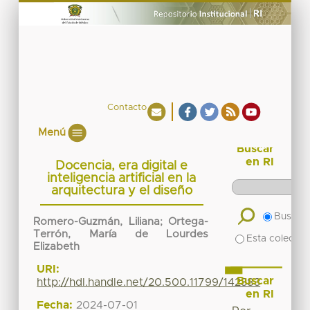
Contacto
Menú
Buscar
en RI
Docencia, era digital e
inteligencia artificial en la
arquitectura y el diseño
Buscar 
Romero-Guzmán, Liliana
;
Ortega-
Terrón, María de Lourdes
Esta colecció
Elizabeth
URI:
Buscar
http://hdl.handle.net/20.500.11799/142383
en RI
Fecha:
2024-07-01