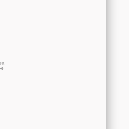
sa,
be