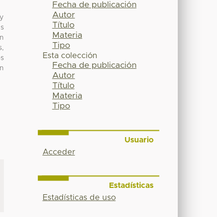
Fecha de publicación
Autor
 y
Título
es
Materia
ón
Tipo
s,
Esta colección
os
Fecha de publicación
ón
Autor
Título
Materia
Tipo
Usuario
Acceder
Estadísticas
Estadísticas de uso