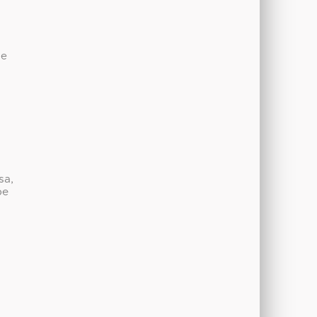
de
sa,
be