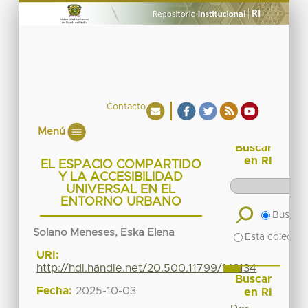
Contacto
Menú
Buscar
en RI
EL ESPACIO COMPARTIDO
Y LA ACCESIBILIDAD
UNIVERSAL EN EL
ENTORNO URBANO
Buscar 
Solano Meneses, Eska Elena
Esta colecció
URI:
http://hdl.handle.net/20.500.11799/143134
Buscar
Fecha:
2025-10-03
en RI