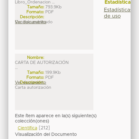
Estadísticas
Libro_Ordenacion ...
Tamaño:
793.9Kb
Estadísticas
Formato:
PDF
de uso
Descripción:
Capítulo publicado
Ver documento
Nombre:
CARTA DE AUTORIZACIÓN
...
Tamaño:
199.9Kb
Formato:
PDF
Ver documento
Descripción:
Carta autorización
Este ítem aparece en la(s) siguiente(s)
colección(ones)
[212]
Científica
Visualización del Documento