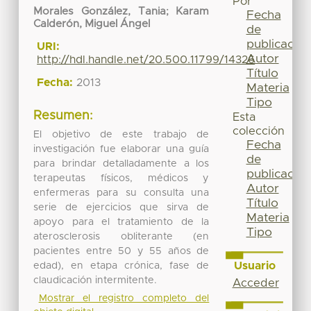
Por
Morales González, Tania
;
Karam
Fecha
Calderón, Miguel Ángel
de
publicación
URI:
Autor
http://hdl.handle.net/20.500.11799/14326
Título
Fecha:
2013
Materia
Tipo
Resumen:
Esta
colección
El objetivo de este trabajo de
Fecha
investigación fue elaborar una guía
de
para brindar detalladamente a los
publicación
terapeutas físicos, médicos y
Autor
enfermeras para su consulta una
Título
serie de ejercicios que sirva de
Materia
apoyo para el tratamiento de la
Tipo
aterosclerosis obliterante (en
pacientes entre 50 y 55 años de
Usuario
edad), en etapa crónica, fase de
claudicación intermitente.
Acceder
Mostrar el registro completo del