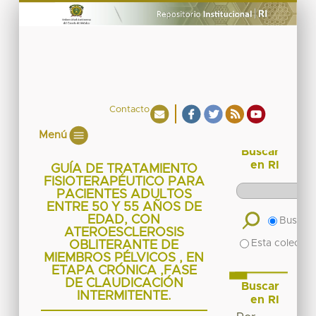
Contacto
Menú
Buscar
en RI
GUÍA DE TRATAMIENTO
FISIOTERAPÉUTICO PARA
PACIENTES ADULTOS
ENTRE 50 Y 55 AÑOS DE
EDAD, CON
Buscar 
ATEROESCLEROSIS
Esta colecció
OBLITERANTE DE
MIEMBROS PÉLVICOS , EN
ETAPA CRÓNICA ,FASE
DE CLAUDICACIÓN
Buscar
INTERMITENTE.
en RI