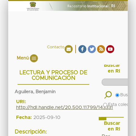
Contacto
Menú
Buscar
en RI
LECTURA Y PROCESO DE
COMUNICACIÓN
Aguilera, Benjamin
Buscar 
URI:
Esta colecció
http://hdl.handle.net/20.500.11799/143331
Fecha:
2025-09-10
Buscar
en RI
Descripción: