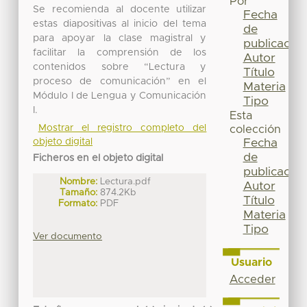
Por
Se recomienda al docente utilizar
Fecha
estas diapositivas al inicio del tema
de
para apoyar la clase magistral y
publicación
facilitar la comprensión de los
Autor
contenidos sobre “Lectura y
Título
proceso de comunicación” en el
Materia
Módulo I de Lengua y Comunicación
Tipo
I.
Esta
Mostrar el registro completo del
colección
objeto digital
Fecha
de
Ficheros en el objeto digital
publicación
Nombre:
Lectura.pdf
Autor
Tamaño:
874.2Kb
Título
Formato:
PDF
Materia
Tipo
Ver documento
Usuario
Acceder