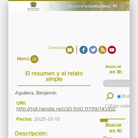
Contacto
Menú
Buscar
en RI
El resumen y el relato
simple
Aguilera, Benjamin
Buscar 
URI:
Esta colecció
http://hdl.handle.net/20.500.11799/143332
Fecha:
2025-01-10
Buscar
en RI
Descripción: