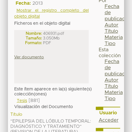
Por
Fecha:
2013
Fecha
Mostrar el registro completo del
de
objeto digital
publicación
Ficheros en el objeto digital
Autor
Título
Nombre:
406931.pdf
Materia
Tamaño:
3.050Mb
Tipo
Formato:
PDF
Esta
colección
Ver documento
Fecha
de
publicación
Autor
Título
Este ítem aparece en la(s) siguiente(s)
Materia
colección(ones)
Tipo
[881]
Tesis
Visualización del Documento
Usuario
Título
Acceder
“EPILEPSIA DEL LÓBULO TEMPORAL:
DIAGNÓSTICO Y TRATAMIENTO”
(REVISION DE LA LITERATURA)