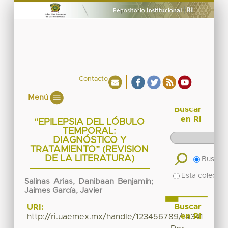
Contacto
Menú
Buscar
en RI
“EPILEPSIA DEL LÓBULO
TEMPORAL:
DIAGNÓSTICO Y
TRATAMIENTO” (REVISION
DE LA LITERATURA)
Buscar 
Esta colecció
Salinas Arias, Danibaan Benjamín
;
Jaimes García, Javier
Buscar
URI:
en RI
http://ri.uaemex.mx/handle/123456789/14341