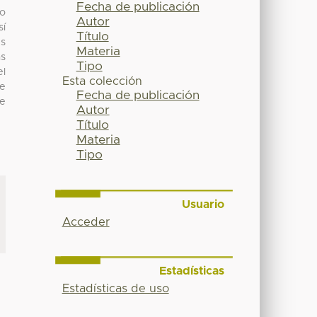
Fecha de publicación
lo
Autor
sí
Título
us
Materia
as
Tipo
el
Esta colección
de
Fecha de publicación
se
Autor
Título
Materia
Tipo
Usuario
Acceder
Estadísticas
Estadísticas de uso