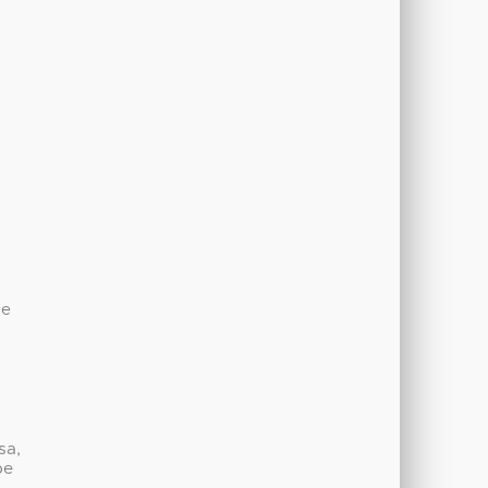
de
sa,
be