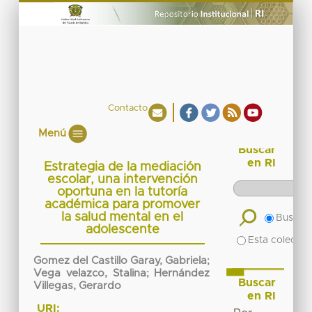
Contacto
Menú
Buscar
en RI
Estrategia de la mediación
escolar, una intervención
oportuna en la tutoría
académica para promover
la salud mental en el
Buscar 
adolescente
Esta colecció
Gomez del Castillo Garay, Gabriela
;
Vega velazco, Stalina
;
Hernández
Buscar
Villegas, Gerardo
en RI
URI: