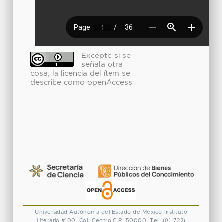
Excepto si se
señala otra
cosa, la licencia del ítem se
describe como openAccess
Universidad Autónoma del Estado de México
Instituto
Literario #100. Col. Centro
C.P. 50000. Tel. (01-722)