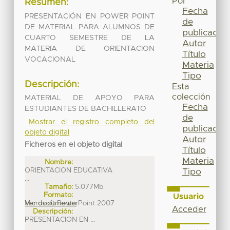
Por
Resumen:
Fecha
PRESENTACIÓN EN POWER POINT
de
DE MATERIAL PARA ALUMNOS DE
publicación
CUARTO SEMESTRE DE LA
Autor
MATERIA DE ORIENTACION
Título
VOCACIONAL
Materia
Tipo
Descripción:
Esta
colección
MATERIAL DE APOYO PARA
Fecha
ESTUDIANTES DE BACHILLERATO
de
Mostrar el registro completo del
publicación
objeto digital
Autor
Ficheros en el objeto digital
Título
Materia
Nombre:
ORIENTACION EDUCATIVA
Tipo
...
Tamaño:
5.077Mb
Formato:
Usuario
Microsoft PowerPoint 2007
Ver documento
Acceder
Descripción:
PRESENTACION EN ...