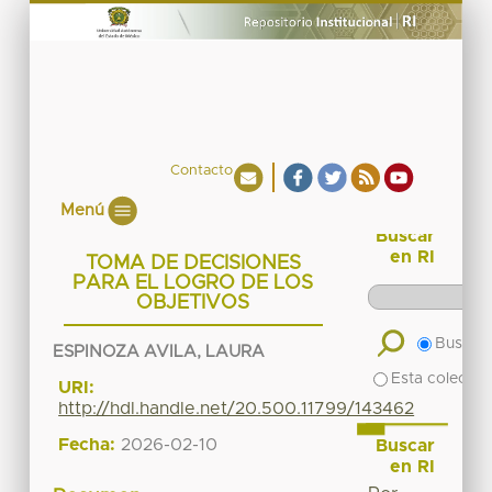
Contacto
Menú
Buscar
en RI
TOMA DE DECISIONES
PARA EL LOGRO DE LOS
OBJETIVOS
Buscar 
ESPINOZA AVILA, LAURA
Esta colecció
URI:
http://hdl.handle.net/20.500.11799/143462
Fecha:
2026-02-10
Buscar
en RI