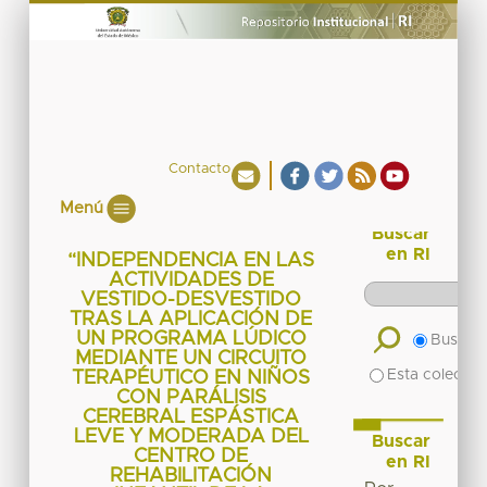
Contacto
Menú
Buscar
en RI
“INDEPENDENCIA EN LAS
ACTIVIDADES DE
VESTIDO-DESVESTIDO
TRAS LA APLICACIÓN DE
UN PROGRAMA LÚDICO
Buscar 
MEDIANTE UN CIRCUITO
Esta colecció
TERAPÉUTICO EN NIÑOS
CON PARÁLISIS
CEREBRAL ESPÁSTICA
LEVE Y MODERADA DEL
Buscar
CENTRO DE
en RI
REHABILITACIÓN