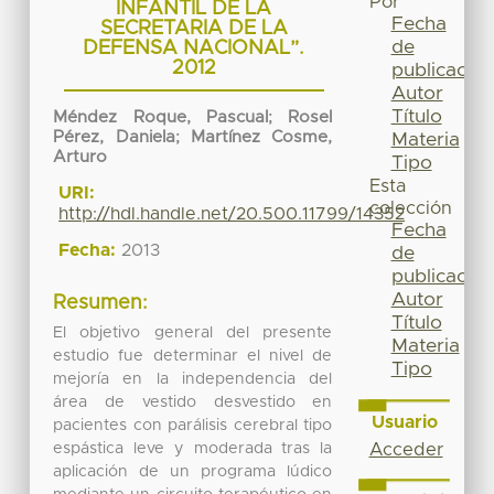
Por
INFANTIL DE LA
Fecha
SECRETARIA DE LA
de
DEFENSA NACIONAL”.
2012
publicación
Autor
Título
Méndez Roque, Pascual
;
Rosel
Pérez, Daniela
;
Martínez Cosme,
Materia
Arturo
Tipo
Esta
URI:
colección
http://hdl.handle.net/20.500.11799/14352
Fecha
Fecha:
2013
de
publicación
Autor
Resumen:
Título
El objetivo general del presente
Materia
estudio fue determinar el nivel de
Tipo
mejoría en la independencia del
área de vestido desvestido en
Usuario
pacientes con parálisis cerebral tipo
espástica leve y moderada tras la
Acceder
aplicación de un programa lúdico