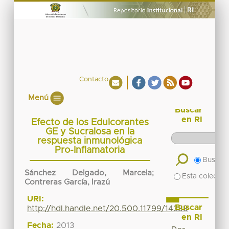
Contacto
Menú
Buscar
en RI
Efecto de los Edulcorantes
GE y Sucralosa en la
respuesta inmunológica
Pro-Inflamatoria
Buscar 
Sánchez Delgado, Marcela
;
Esta colecció
Contreras García, Irazú
URI:
Buscar
http://hdl.handle.net/20.500.11799/14388
en RI
Fecha:
2013