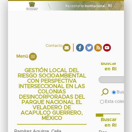
Contacto
Menú
Buscar
en RI
GESTIÓN LOCAL DEL
RIESGO SOCIOAMBIENTAL
CON PERSPECTIVA
INTERSECCIONAL EN LAS
COLONIAS
Buscar 
DESINCORPORADAS DEL
Esta colecció
PARQUE NACIONAL EL
VELADERO DE
ACAPULCO GUERRERO,
MÉXICO
Buscar
en RI
Ramírez Aguirre, Celia