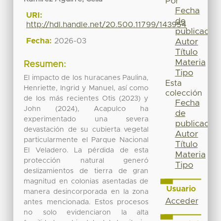
Por
Fecha
URI:
de
http://hdl.handle.net/20.500.11799/143954
publicación
Fecha:
2026-03
Autor
Título
Materia
Resumen:
Tipo
El impacto de los huracanes Paulina,
Esta
Henriette, Ingrid y Manuel, así como
colección
de los más recientes Otis (2023) y
Fecha
John (2024), Acapulco ha
de
experimentado una severa
publicación
devastación de su cubierta vegetal
Autor
particularmente el Parque Nacional
Título
El Veladero. La pérdida de esta
Materia
protección natural generó
Tipo
deslizamientos de tierra de gran
magnitud en colonias asentadas de
Usuario
manera desincorporada en la zona
Acceder
antes mencionada. Estos procesos
no solo evidenciaron la alta