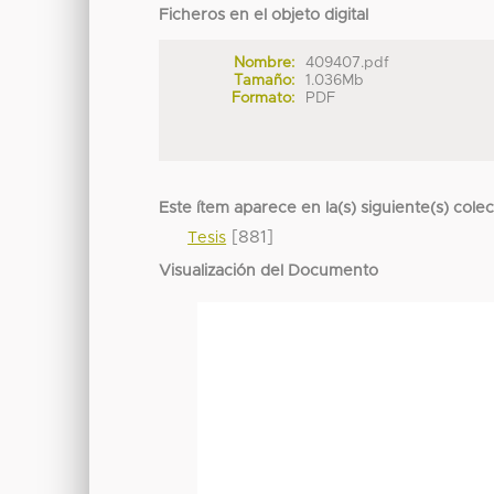
Ficheros en el objeto digital
Nombre:
409407.pdf
Tamaño:
1.036Mb
Formato:
PDF
Este ítem aparece en la(s) siguiente(s) cole
[881]
Tesis
Visualización del Documento