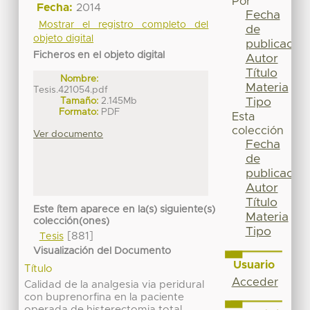
Por
Fecha:
2014
Fecha
Mostrar el registro completo del
de
objeto digital
publicación
Ficheros en el objeto digital
Autor
Título
Nombre:
Materia
Tesis.421054.pdf
Tipo
Tamaño:
2.145Mb
Formato:
PDF
Esta
colección
Ver documento
Fecha
de
publicación
Autor
Título
Este ítem aparece en la(s) siguiente(s)
Materia
colección(ones)
Tipo
[881]
Tesis
Visualización del Documento
Usuario
Título
Acceder
Calidad de la analgesia via peridural
con buprenorfina en la paciente
operada de histerectomia total