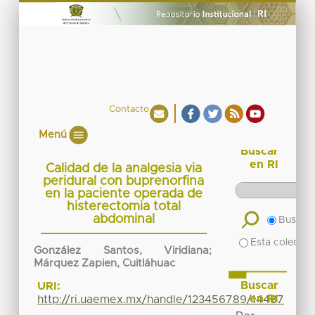
Contacto
Menú
Buscar
en RI
Calidad de la analgesia via
peridural con buprenorfina
en la paciente operada de
histerectomia total
abdominal
Buscar 
Esta colecció
González Santos, Viridiana
;
Márquez Zapien, Cuitláhuac
Buscar
URI:
en RI
http://ri.uaemex.mx/handle/123456789/14487