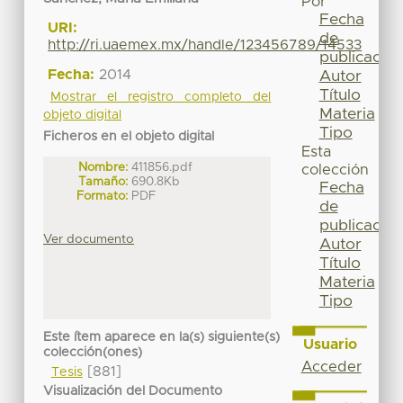
Por
Fecha
URI:
de
http://ri.uaemex.mx/handle/123456789/14533
publicación
Fecha:
2014
Autor
Título
Mostrar el registro completo del
Materia
objeto digital
Tipo
Ficheros en el objeto digital
Esta
Nombre:
411856.pdf
colección
Tamaño:
690.8Kb
Fecha
Formato:
PDF
de
publicación
Ver documento
Autor
Título
Materia
Tipo
Este ítem aparece en la(s) siguiente(s)
Usuario
colección(ones)
Acceder
[881]
Tesis
Visualización del Documento