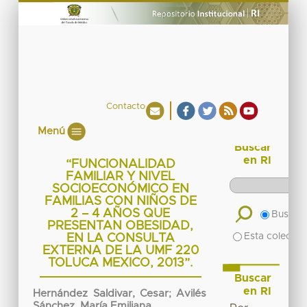
Contacto
Menú
Buscar
en RI
“FUNCIONALIDAD
FAMILIAR Y NIVEL
SOCIOECONÓMICO EN
FAMILIAS CON NIÑOS DE
2 – 4 AÑOS QUE
Buscar 
PRESENTAN OBESIDAD,
Esta colecció
EN LA CONSULTA
EXTERNA DE LA UMF 220
TOLUCA MEXICO, 2013”.
Buscar
en RI
Hernández Saldivar, Cesar
;
Avilés
Sánchez, María Emiliana