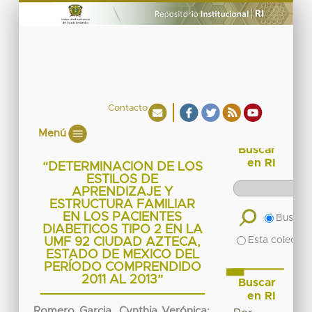
Contacto
Menú
Buscar
en RI
“DETERMINACION DE LOS
ESTILOS DE
APRENDIZAJE Y
ESTRUCTURA FAMILIAR
EN LOS PACIENTES
Buscar 
DIABETICOS TIPO 2 EN LA
Esta colecció
UMF 92 CIUDAD AZTECA,
ESTADO DE MEXICO DEL
PERÍODO COMPRENDIDO
2011 AL 2013”
Buscar
en RI
Romero Garcia, Cynthia Verónica
;