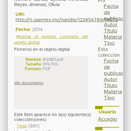
Por
Reyes Jimenez, Olivia
Fecha
de
URI:
publicación
http://ri.uaemex.mx/handle/123456789/14572
Autor
Fecha:
2014
Título
Materia
Mostrar el registro completo del
Tipo
objeto digital
Esta
Ficheros en el objeto digital
colección
Nombre:
412483.pdf
Fecha
Tamaño:
976.7Kb
de
Formato:
PDF
publicación
Autor
Ver documento
Título
Materia
Tipo
Usuario
Este ítem aparece en la(s) siguiente(s)
Acceder
colección(ones)
[881]
Tesis