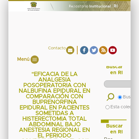
Contacto
Menú
Buscar
en RI
“EFICACIA DE LA
ANALGESIA
POSOPERATORIA CON
NALBUFINA EPIDURAL EN
COMPARACIÓN CON
Buscar 
BUPRENORFINA
Esta colecció
EPIDURAL EN PACIENTES
SOMETIDAS A
HISTERECTOMIA TOTAL
ABDOMINAL BAJO
Buscar
ANESTESIA REGIONAL EN
en RI
EL PERIODO