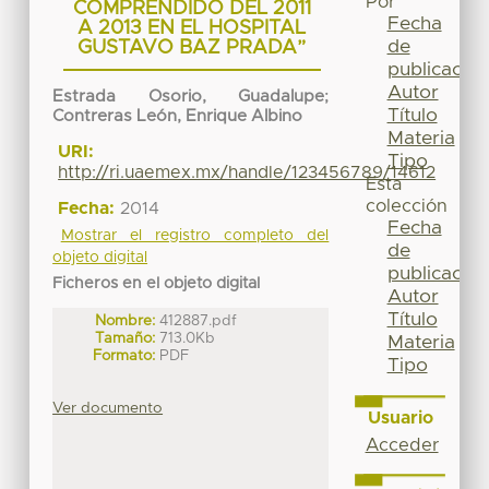
Por
COMPRENDIDO DEL 2011
Fecha
A 2013 EN EL HOSPITAL
de
GUSTAVO BAZ PRADA”
publicación
Autor
Estrada Osorio, Guadalupe
;
Título
Contreras León, Enrique Albino
Materia
URI:
Tipo
http://ri.uaemex.mx/handle/123456789/14612
Esta
colección
Fecha:
2014
Fecha
Mostrar el registro completo del
de
objeto digital
publicación
Ficheros en el objeto digital
Autor
Título
Nombre:
412887.pdf
Tamaño:
713.0Kb
Materia
Formato:
PDF
Tipo
Ver documento
Usuario
Acceder