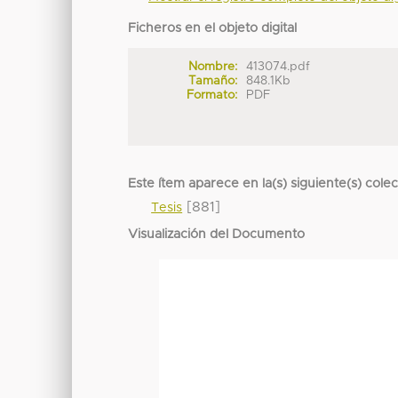
Ficheros en el objeto digital
Nombre:
413074.pdf
Tamaño:
848.1Kb
Formato:
PDF
Este ítem aparece en la(s) siguiente(s) cole
[881]
Tesis
Visualización del Documento