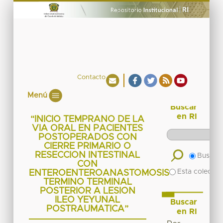
Contacto
Menú
Buscar
en RI
“INICIO TEMPRANO DE LA
VIA ORAL EN PACIENTES
POSTOPERADOS CON
CIERRE PRIMARIO O
RESECCION INTESTINAL
Buscar 
CON
Esta colecció
ENTEROENTEROANASTOMOSIS
TERMINO TERMINAL
POSTERIOR A LESION
ILEO YEYUNAL
Buscar
POSTRAUMATICA”
en RI