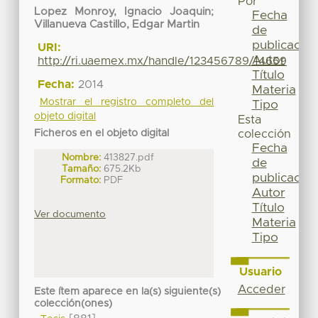
Por
Lopez Monroy, Ignacio Joaquin
;
Fecha
Villanueva Castillo, Edgar Martin
de
publicación
URI:
Autor
http://ri.uaemex.mx/handle/123456789/14659
Título
Fecha:
2014
Materia
Mostrar el registro completo del
Tipo
objeto digital
Esta
Ficheros en el objeto digital
colección
Fecha
Nombre:
413827.pdf
de
Tamaño:
675.2Kb
publicación
Formato:
PDF
Autor
Título
Ver documento
Materia
Tipo
Usuario
Acceder
Este ítem aparece en la(s) siguiente(s)
colección(ones)