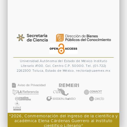
Universidad Autónoma del Estado de México
Instituto
Literario #100. Col. Centro
C.P. 50000. Tel. (01-722)
2262300
Toluca, Estado de México.
rectoria@uaemex.mx
CONACYT
"2026, Conmemoración del ingreso de la científica y
académica Elena Cárdenas Guerrero al Instituto
científico Literario"