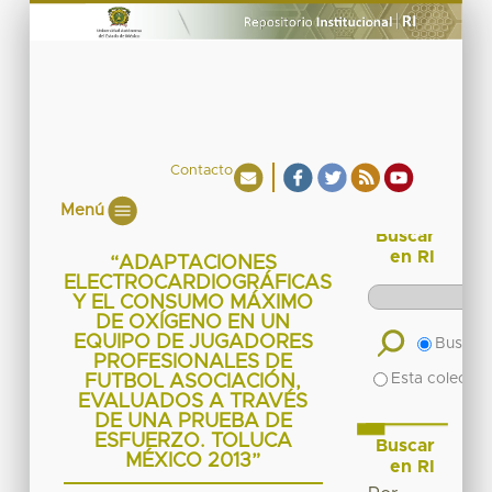
Contacto
Menú
Buscar
en RI
“ADAPTACIONES
ELECTROCARDIOGRÁFICAS
Y EL CONSUMO MÁXIMO
DE OXÍGENO EN UN
EQUIPO DE JUGADORES
Buscar 
PROFESIONALES DE
Esta colecció
FUTBOL ASOCIACIÓN,
EVALUADOS A TRAVÉS
DE UNA PRUEBA DE
ESFUERZO. TOLUCA
Buscar
MÉXICO 2013”
en RI