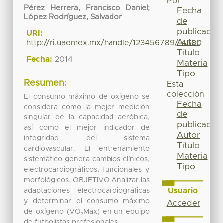
Por
Pérez Herrera, Francisco Daniel
;
Fecha
López Rodríguez, Salvador
de
publicación
URI:
Autor
http://ri.uaemex.mx/handle/123456789/14680
Título
Fecha:
2014
Materia
Tipo
Resumen:
Esta
colección
El consumo máximo de oxígeno se
Fecha
considera como la mejor medición
de
singular de la capacidad aeróbica,
publicación
así como el mejor indicador de
Autor
integridad del sistema
Título
cardiovascular. El entrenamiento
Materia
sistemático genera cambios clínicos,
Tipo
electrocardiográficos, funcionales y
morfológicos. OBJETIVO Analizar las
Usuario
adaptaciones electrocardiográficas
y determinar el consumo máximo
Acceder
de oxígeno (VO₂Max) en un equipo
de futbolistas profesionales.