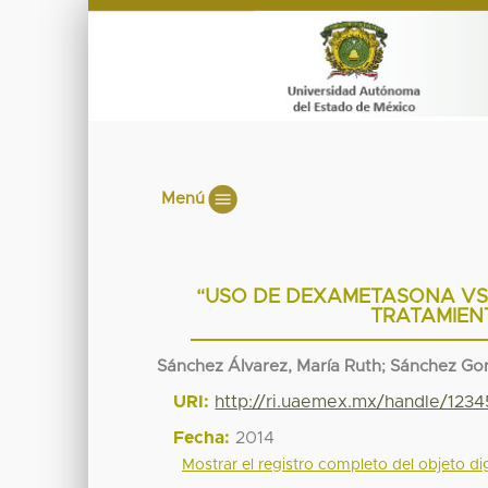
Menú
“USO DE DEXAMETASONA VS 
TRATAMIENT
Sánchez Álvarez, María Ruth
;
Sánchez Gon
URI:
http://ri.uaemex.mx/handle/123
Fecha:
2014
Mostrar el registro completo del objeto dig