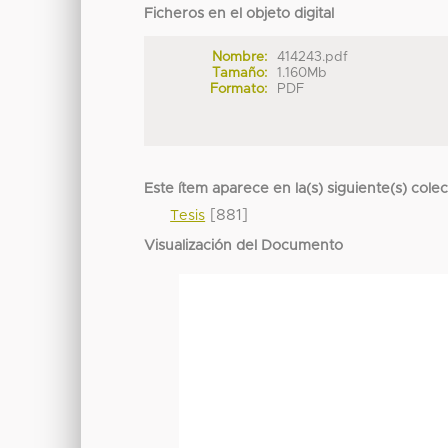
Ficheros en el objeto digital
Nombre:
414243.pdf
Tamaño:
1.160Mb
Formato:
PDF
Este ítem aparece en la(s) siguiente(s) cole
[881]
Tesis
Visualización del Documento