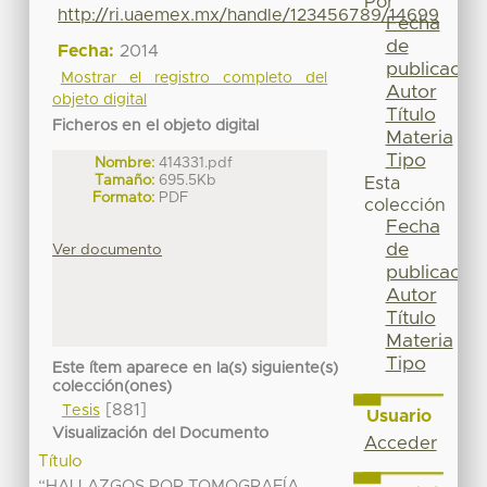
Por
http://ri.uaemex.mx/handle/123456789/14699
Fecha
de
Fecha:
2014
publicación
Mostrar el registro completo del
Autor
objeto digital
Título
Ficheros en el objeto digital
Materia
Tipo
Nombre:
414331.pdf
Tamaño:
695.5Kb
Esta
Formato:
PDF
colección
Fecha
de
Ver documento
publicación
Autor
Título
Materia
Tipo
Este ítem aparece en la(s) siguiente(s)
colección(ones)
[881]
Tesis
Usuario
Visualización del Documento
Acceder
Título
“HALLAZGOS POR TOMOGRAFÍA