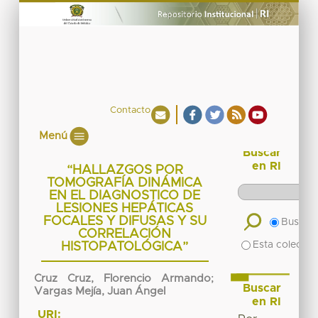
Contacto
Menú
Buscar
en RI
“HALLAZGOS POR
TOMOGRAFÍA DINÁMICA
EN EL DIAGNOSTICO DE
LESIONES HEPÁTICAS
FOCALES Y DIFUSAS Y SU
Buscar 
CORRELACIÓN
Esta colecció
HISTOPATOLÓGICA”
Cruz Cruz, Florencio Armando
;
Buscar
Vargas Mejía, Juan Ángel
en RI
URI: