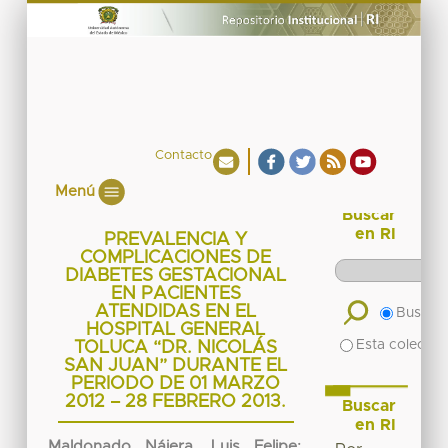
Contacto
Menú
Buscar
en RI
PREVALENCIA Y
COMPLICACIONES DE
DIABETES GESTACIONAL
EN PACIENTES
ATENDIDAS EN EL
Buscar 
HOSPITAL GENERAL
Esta colecció
TOLUCA “DR. NICOLÁS
SAN JUAN” DURANTE EL
PERIODO DE 01 MARZO
2012 – 28 FEBRERO 2013.
Buscar
en RI
Maldonado Nájera, Luis Felipe
;