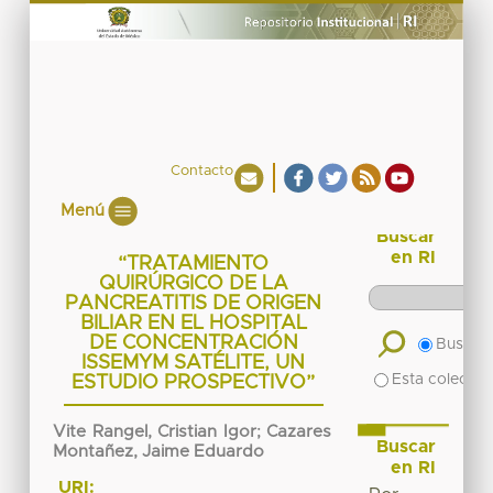
Contacto
Menú
Buscar
en RI
“TRATAMIENTO
QUIRÚRGICO DE LA
PANCREATITIS DE ORIGEN
BILIAR EN EL HOSPITAL
DE CONCENTRACIÓN
Buscar 
ISSEMYM SATÉLITE, UN
Esta colecció
ESTUDIO PROSPECTIVO”
Vite Rangel, Cristian Igor
;
Cazares
Buscar
Montañez, Jaime Eduardo
en RI
URI: