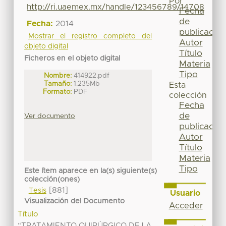
Por
http://ri.uaemex.mx/handle/123456789/14708
Fecha
de
Fecha:
2014
publicación
Mostrar el registro completo del
Autor
objeto digital
Título
Ficheros en el objeto digital
Materia
Tipo
Nombre:
414922.pdf
Tamaño:
1.235Mb
Esta
Formato:
PDF
colección
Fecha
de
Ver documento
publicación
Autor
Título
Materia
Tipo
Este ítem aparece en la(s) siguiente(s)
colección(ones)
[881]
Tesis
Usuario
Visualización del Documento
Acceder
Título
“TRATAMIENTO QUIRÚRGICO DE LA