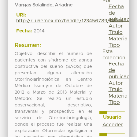
Por
Vargas Solalinde, Ariadne
Fecha
de
URI:
publicación
http://ri.uaemex.mx/handle/123456789/14739
Autor
Fecha:
2014
Título
Materia
Tipo
Resumen:
Esta
Objetivo: describir el número de
colección
pacientes con síndrome de apnea
Fecha
obstructiva del sueño (SAOS) que
de
presentan alguna alteración
publicación
Otorrinolaringológica en Centro
Autor
Médico Issemym de Octubre de
Título
2012 a Marzo de 2013 Material y
Materia
Método: Se realizó un estudio
Tipo
observacional, descriptivo,
transversal y prospectivo en el
Usuario
servicio de Otorrinolaringología,
donde el proceso fue realizar una
Acceder
exploración Otorrinolaringológica a