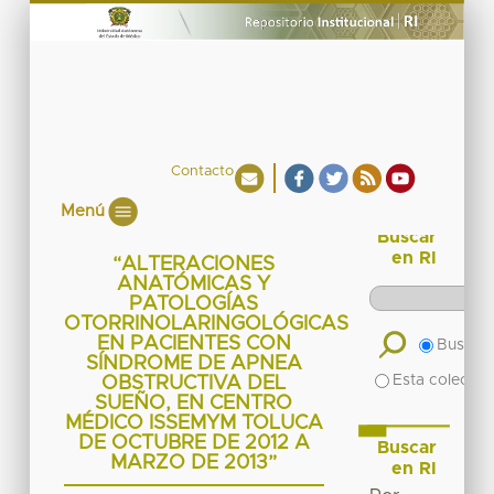
Contacto
Menú
Buscar
en RI
“ALTERACIONES
ANATÓMICAS Y
PATOLOGÍAS
OTORRINOLARINGOLÓGICAS
EN PACIENTES CON
Buscar 
SÍNDROME DE APNEA
Esta colecció
OBSTRUCTIVA DEL
SUEÑO, EN CENTRO
MÉDICO ISSEMYM TOLUCA
DE OCTUBRE DE 2012 A
Buscar
MARZO DE 2013”
en RI