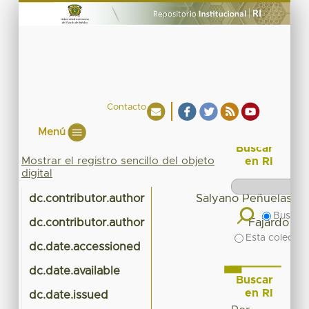
Contacto
Menú
Buscar
Mostrar el registro sencillo del objeto
en RI
digital
dc.contributor.author
Salyano Peñuelas, Y
Buscar 
dc.contributor.author
Fajardo Ro
Esta colecció
dc.date.accessioned
201
dc.date.available
201
Buscar
en RI
dc.date.issued