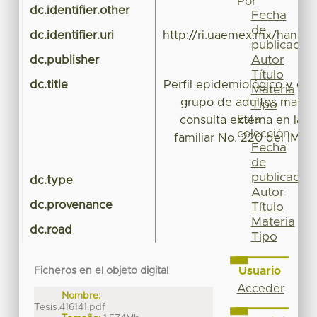
Por
dc.identifier.other
Fecha
de
dc.identifier.uri
http://ri.uaemex.mx/handl
publicación
Autor
dc.publisher
Título
dc.title
Perfil epidemiológico y cal
Materia
grupo de adultos mayor
Tipo
Esta
consulta externa en la 
colección
familiar No. 220 del IMSS
Fecha
de
publicación
dc.type
Te
Autor
dc.provenance
Título
Materia
dc.road
Tipo
Usuario
Ficheros en el objeto digital
Acceder
Nombre:
Tesis.416141.pdf