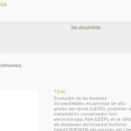
ital
Ver documento
cción(ones)
Título
Evolución de las lesiones
intraepiteliales escamosas de alto
grado del cérvix (LIEAG), posterior 
tratamiento conservador con
electrocirugía ASA (LEEP), en la clíni
de displasias del hospital materno
infantil ISSEMYM del período del 1 d