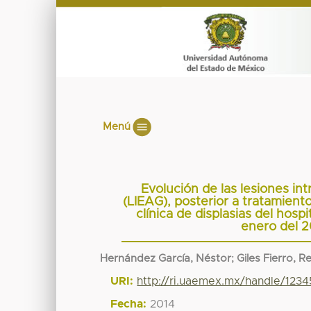
Menú
Evolución de las lesiones int
(LIEAG), posterior a tratamient
clínica de displasias del hosp
enero del 2
Hernández García, Néstor
;
Giles Fierro, R
URI:
http://ri.uaemex.mx/handle/12
Fecha:
2014