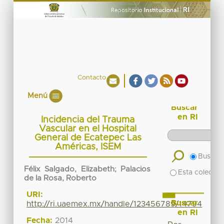
Contacto
Menú
Buscar
en RI
Incidencia del Trauma
Vascular en el Hospital
General de Ecatepec Las
Américas, ISEM
Buscar 
Félix Salgado, Elizabeth
;
Palacios
Esta colecció
de la Rosa, Roberto
URI:
Buscar
http://ri.uaemex.mx/handle/123456789/14794
en RI
Fecha:
2014