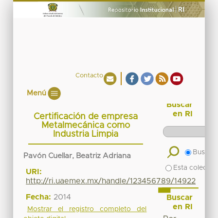
Contacto
Menú
Buscar
en RI
Certificación de empresa
Metalmecánica como
Industria Limpia
Buscar 
Pavón Cuellar, Beatriz Adriana
Esta colecció
URI:
http://ri.uaemex.mx/handle/123456789/14922
Fecha:
2014
Buscar
en RI
Mostrar el registro completo del