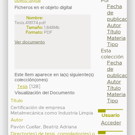
Por
objeto digital
Fecha
Ficheros en el objeto digital
de
Nombre:
publicación
Tesis.418174.pdf
Autor
Tamaño:
1.848Mb
Título
Formato:
PDF
Materia
Ver documento
Tipo
Esta
colección
Fecha
de
Este ítem aparece en la(s) siguiente(s)
publicación
colección(ones)
Autor
[128]
Tesis
Título
Visualización del Documento
Materia
Tipo
Título
Certificación de empresa
Metalmecánica como Industria Limpia
Usuario
Autor
Acceder
Pavón Cuellar, Beatriz Adriana
Director(es) de tesis, compilador(es) o