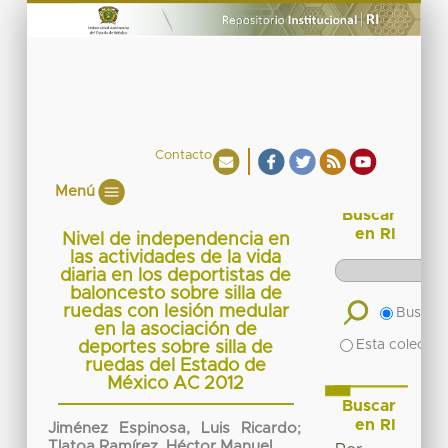
Contacto
Menú
Buscar
en RI
Nivel de independencia en
las actividades de la vida
diaria en los deportistas de
baloncesto sobre silla de
ruedas con lesión medular
Buscar 
en la asociación de
Esta colecció
deportes sobre silla de
ruedas del Estado de
México AC 2012
Buscar
en RI
Jiménez Espinosa, Luis Ricardo
;
Tlatoa Ramírez, Héctor Manuel