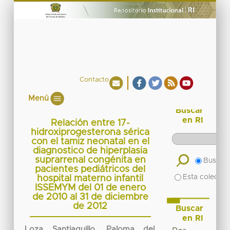
Contacto
Menú
Buscar
en RI
Relación entre 17-
hidroxiprogesterona sérica
con el tamiz neonatal en el
diagnostico de hiperplasia
suprarrenal congénita en
Buscar 
pacientes pediátricos del
Esta colecció
hospital materno infantil
ISSEMYM del 01 de enero
de 2010 al 31 de diciembre
de 2012
Buscar
en RI
Loza Santiaguillo, Paloma del