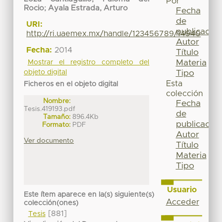
Por
Rocio
;
Ayala Estrada, Arturo
Fecha
de
URI:
publicación
http://ri.uaemex.mx/handle/123456789/14940
Autor
Fecha:
2014
Título
Materia
Mostrar el registro completo del
Tipo
objeto digital
Esta
Ficheros en el objeto digital
colección
Nombre:
Fecha
Tesis.419193.pdf
de
Tamaño:
896.4Kb
publicación
Formato:
PDF
Autor
Ver documento
Título
Materia
Tipo
Usuario
Este ítem aparece en la(s) siguiente(s)
Acceder
colección(ones)
[881]
Tesis