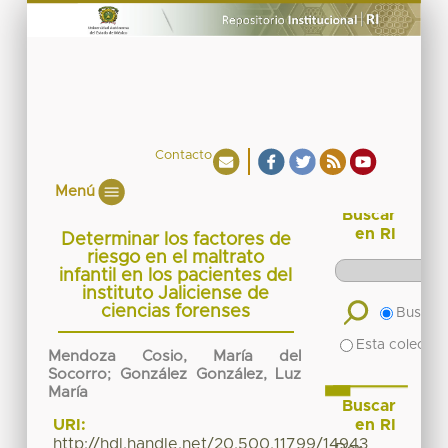
Contacto
Menú
Buscar
en RI
Determinar los factores de
riesgo en el maltrato
infantil en los pacientes del
instituto Jaliciense de
ciencias forenses
Buscar 
Esta colecció
Mendoza Cosio, María del
Socorro
;
González González, Luz
María
Buscar
en RI
URI:
http://hdl.handle.net/20.500.11799/14943