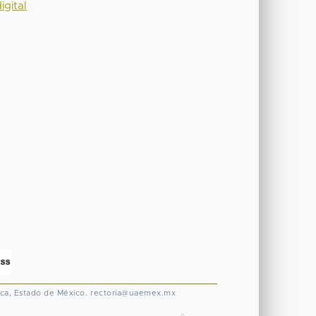
igital
ca, Estado de México.
rectoria@uaemex.mx