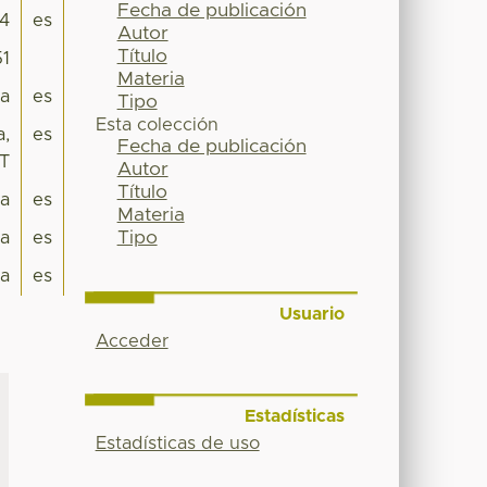
Fecha de publicación
74
es
Autor
Título
51
Materia
ca
es
Tipo
Esta colección
a,
es
Fecha de publicación
ST
Autor
Título
ra
es
Materia
Tipo
a
es
a
es
Usuario
Acceder
Estadísticas
Estadísticas de uso