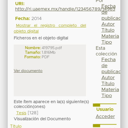
Por
URI:
Fecha
http://ri.uaemex.mx/handle/123456789/14963
de
publicación
Fecha:
2014
Autor
Mostrar el registro completo del
Título
objeto digital
Materia
Ficheros en el objeto digital
Tipo
Esta
Nombre:
419795.pdf
Tamaño:
1.816Mb
colección
Formato:
PDF
Fecha
de
Ver documento
publicación
Autor
Título
Materia
Tipo
Este ítem aparece en la(s) siguiente(s)
colección(ones)
Usuario
[128]
Tesis
Acceder
Visualización del Documento
Título