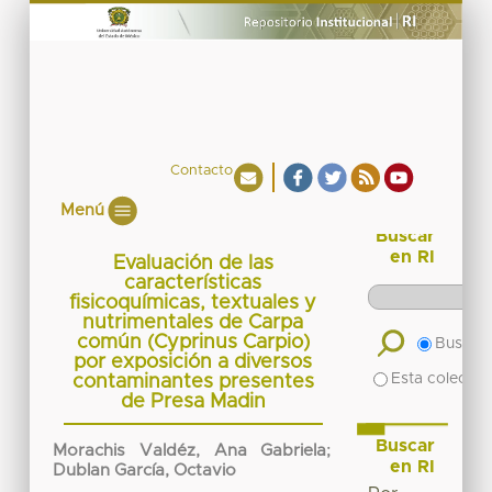
Contacto
Menú
Buscar
en RI
Evaluación de las
características
fisicoquímicas, textuales y
nutrimentales de Carpa
común (Cyprinus Carpio)
Buscar 
por exposición a diversos
Esta colecció
contaminantes presentes
de Presa Madin
Buscar
Morachis Valdéz, Ana Gabriela
;
en RI
Dublan García, Octavio