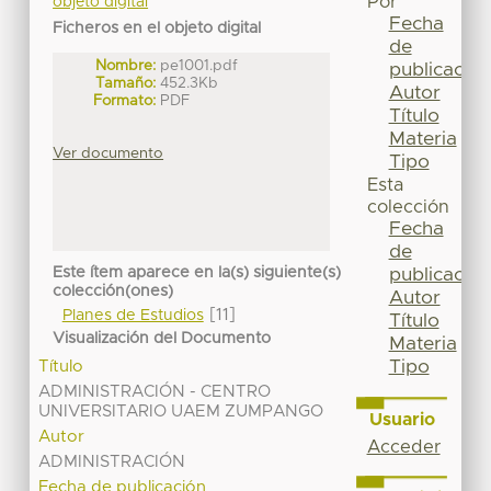
Por
objeto digital
Fecha
Ficheros en el objeto digital
de
Nombre:
pe1001.pdf
publicación
Tamaño:
452.3Kb
Autor
Formato:
PDF
Título
Materia
Ver documento
Tipo
Esta
colección
Fecha
de
Este ítem aparece en la(s) siguiente(s)
publicación
colección(ones)
Autor
[11]
Planes de Estudios
Título
Visualización del Documento
Materia
Tipo
Título
ADMINISTRACIÓN - CENTRO
UNIVERSITARIO UAEM ZUMPANGO
Usuario
Autor
Acceder
ADMINISTRACIÓN
Fecha de publicación