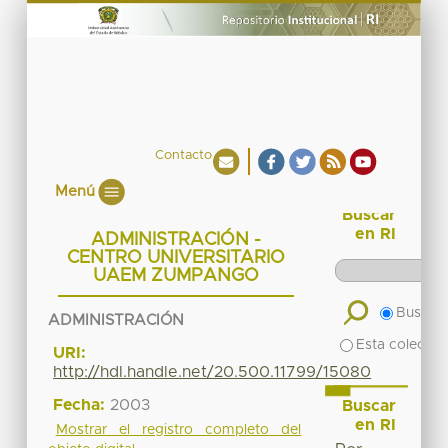
Contacto
Menú
Buscar
en RI
ADMINISTRACIÓN -
CENTRO UNIVERSITARIO
UAEM ZUMPANGO
Buscar 
ADMINISTRACIÓN
Esta colecció
URI:
http://hdl.handle.net/20.500.11799/15080
Fecha:
2003
Buscar
en RI
Mostrar el registro completo del