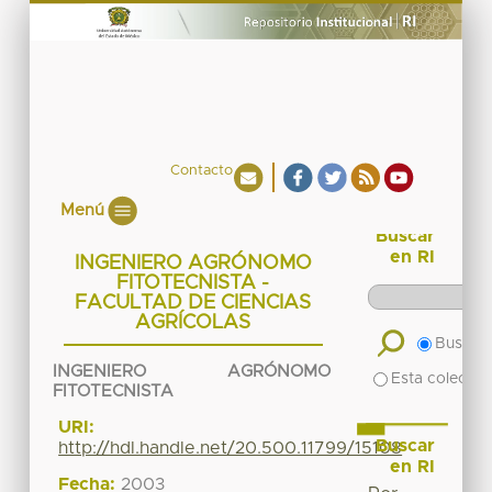
Contacto
Menú
Buscar
en RI
INGENIERO AGRÓNOMO
FITOTECNISTA -
FACULTAD DE CIENCIAS
AGRÍCOLAS
Buscar 
INGENIERO AGRÓNOMO
Esta colecció
FITOTECNISTA
URI:
Buscar
http://hdl.handle.net/20.500.11799/15108
en RI
Fecha:
2003