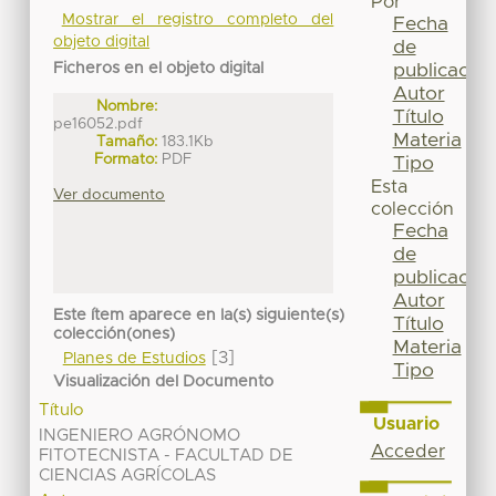
Por
Mostrar el registro completo del
Fecha
objeto digital
de
Ficheros en el objeto digital
publicación
Autor
Nombre:
Título
pe16052.pdf
Materia
Tamaño:
183.1Kb
Formato:
PDF
Tipo
Esta
Ver documento
colección
Fecha
de
publicación
Autor
Este ítem aparece en la(s) siguiente(s)
Título
colección(ones)
Materia
[3]
Planes de Estudios
Tipo
Visualización del Documento
Título
Usuario
INGENIERO AGRÓNOMO
Acceder
FITOTECNISTA - FACULTAD DE
CIENCIAS AGRÍCOLAS