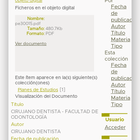
Por
objeto digital
Fecha
Ficheros en el objeto digital
de
Nombre:
publicación
pe30015.pdf
Autor
Tamaño:
480.7Kb
Título
Formato:
PDF
Materia
Ver documento
Tipo
Esta
colección
Fecha
de
Este ítem aparece en la(s) siguiente(s)
publicación
colección(ones)
Autor
[1]
Planes de Estudios
Título
Visualización del Documento
Materia
Tipo
Título
CIRUJANO DENTISTA - FACULTAD DE
ODONTOLOGÍA
Usuario
Autor
Acceder
CIRUJANO DENTISTA
Fecha de publicación