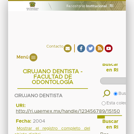
Contacto
Menú
Buscar
en RI
CIRUJANO DENTISTA -
FACULTAD DE
ODONTOLOGÍA
Buscar 
CIRUJANO DENTISTA
Esta colecció
URI:
http://ri.uaemex.mx/handle/123456789/15150
Fecha:
2004
Buscar
en RI
Mostrar el registro completo del