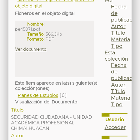
Mostrar el registro completo del
Por
Fecha
objeto digital
de
Ficheros en el objeto digital
publicación
Nombre:
Autor
pe45071.pdf
Título
Tamaño:
566.3Kb
Materia
Formato:
PDF
Tipo
Ver documento
Esta
colección
Fecha
de
publicación
Este ítem aparece en la(s) siguiente(s)
Autor
colección(ones)
Título
[6]
Planes de Estudios
Materia
Visualización del Documento
Tipo
Título
SEGURIDAD CIUDADANA - UNIDAD
Usuario
ACADÉMICA PROFESIONAL
Acceder
CHIMALHUACÁN
Autor