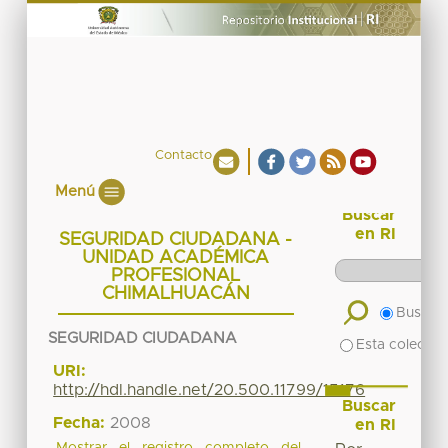
Contacto
Menú
Buscar
en RI
SEGURIDAD CIUDADANA -
UNIDAD ACADÉMICA
PROFESIONAL
CHIMALHUACÁN
Buscar 
SEGURIDAD CIUDADANA
Esta colecció
URI:
http://hdl.handle.net/20.500.11799/15176
Buscar
Fecha:
2008
en RI