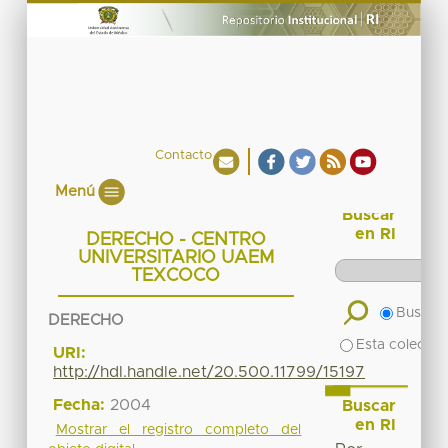
Contacto
Menú
Buscar
en RI
DERECHO - CENTRO
UNIVERSITARIO UAEM
TEXCOCO
Buscar 
DERECHO
Esta colecció
URI:
http://hdl.handle.net/20.500.11799/15197
Fecha:
2004
Buscar
en RI
Mostrar el registro completo del