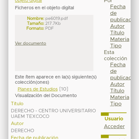
Por
objeto digital
Fecha
Ficheros en el objeto digital
de
Nombre:
pe6019.pdf
publicación
Tamaño:
217.7Kb
Autor
Formato:
PDF
Título
Materia
Ver documento
Tipo
Esta
colección
Fecha
de
Este ítem aparece en la(s) siguiente(s)
publicación
colección(ones)
Autor
[10]
Planes de Estudios
Título
Visualización del Documento
Materia
Tipo
Título
DERECHO - CENTRO UNIVERSITARIO
UAEM TEXCOCO
Usuario
Autor
Acceder
DERECHO
Fecha de publicación