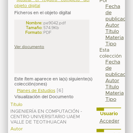
Mostrar el registro completo del
Por
Fecha
objeto digital
de
Ficheros en el objeto digital
publicación
Nombre:
pe9042.pdf
Autor
Tamaño:
574.9Kb
Título
Formato:
PDF
Materia
Tipo
Ver documento
Esta
colección
Fecha
de
publicación
Este ítem aparece en la(s) siguiente(s)
Autor
colección(ones)
Título
[6]
Planes de Estudios
Materia
Visualización del Documento
Tipo
Título
INGENIERÍA EN COMPUTACIÓN -
Usuario
CENTRO UNIVERSITARIO UAEM
Acceder
VALLE DE TEOTIHUACAN
Autor