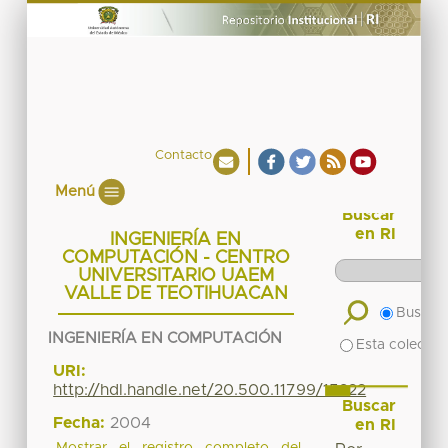
Contacto
Menú
Buscar
en RI
INGENIERÍA EN
COMPUTACIÓN - CENTRO
UNIVERSITARIO UAEM
VALLE DE TEOTIHUACAN
Buscar 
INGENIERÍA EN COMPUTACIÓN
Esta colecció
URI:
http://hdl.handle.net/20.500.11799/15222
Buscar
Fecha:
2004
en RI