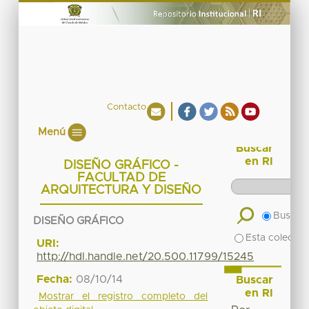
Contacto
Menú
Buscar
en RI
DISEÑO GRÁFICO -
FACULTAD DE
ARQUITECTURA Y DISEÑO
Buscar 
DISEÑO GRÁFICO
Esta colecció
URI:
http://hdl.handle.net/20.500.11799/15245
Fecha:
08/10/14
Buscar
en RI
Mostrar el registro completo del