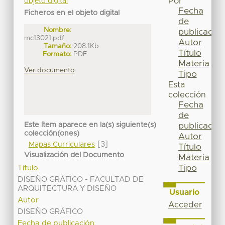
Por
objeto digital
Fecha
Ficheros en el objeto digital
de
Nombre:
publicación
mc13021.pdf
Autor
Tamaño:
208.1Kb
Título
Formato:
PDF
Materia
Ver documento
Tipo
Esta
colección
Fecha
de
Este ítem aparece en la(s) siguiente(s)
publicación
colección(ones)
Autor
[3]
Mapas Curriculares
Título
Visualización del Documento
Materia
Tipo
Título
DISEÑO GRÁFICO - FACULTAD DE
ARQUITECTURA Y DISEÑO
Usuario
Autor
Acceder
DISEÑO GRÁFICO
Fecha de publicación